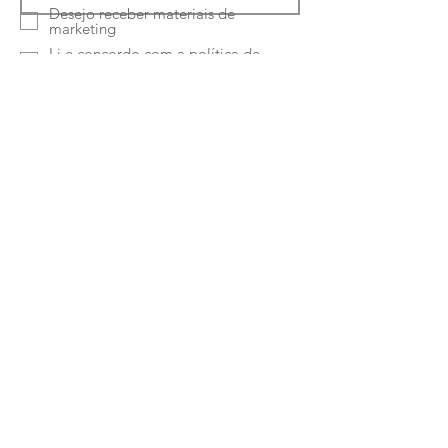
Desejo receber materiais de
marketing
Li e concordo com a
política de
privacidade
Enviar
Ruta Classe-Interiores
Unipessoal Lda
Rua Quinta Amarela
46 4050-489
Porto -
Portugal
Telefone:
224150964
|
933169694
Chamada para a rede fixa e móvel nacional
Email:
paulus.pereira@hotmail.com
Política de Privacidade
-
Política de Cookies