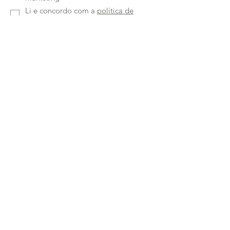
Li e concordo com a
política de
privacidade
Enviar
Ruta Classe-Interiores
Unipessoal Lda
Rua Quinta Amarela
46 4050-489
Porto -
Portugal
Telefone:
224150964
|
933169694
Chamada para a rede fixa e móvel nacional
Email:
paulus.pereira@hotmail.com
Política de Privacidade
-
Política de Cookies