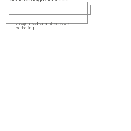
Desejo receber materiais de
marketing
Li e concordo com a
política de
privacidade
Enviar
Ruta Classe-Interiores
Unipessoal Lda
Rua Quinta Amarela
46 4050-489
Porto -
Portugal
Telefone:
224150964
|
933169694
Chamada para a rede fixa e móvel nacional
Email:
paulus.pereira@hotmail.com