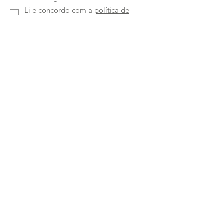
Li e concordo com a
política de
privacidade
Enviar
Ruta Classe-Interiores
Unipessoal Lda
Rua Quinta Amarela
46 4050-489
Porto -
Portugal
Telefone:
224150964
|
933169694
Chamada para a rede fixa e móvel nacional
Email:
paulus.pereira@hotmail.com
Política de Privacidade
-
Política de Cookies