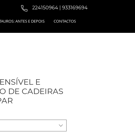
224150964 | 933169694
TAUROS: ANTES E DEPOIS
CONTACTOS
ENSÍVEL E
O DE CADEIRAS
PAR