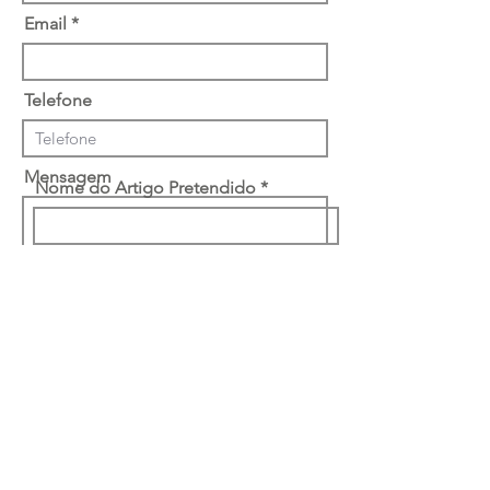
Email
Telefone
Mensagem
Nome do Artigo Pretendido
Desejo receber materiais de
marketing
Li e concordo com a
política de
privacidade
Enviar
Ruta Classe-Interiores