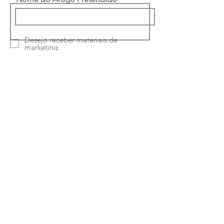
Desejo receber materiais de
marketing
Li e concordo com a
política de
privacidade
Enviar
Ruta Classe-Interiores
Unipessoal Lda
Rua Quinta Amarela
46 4050-489
Porto -
Portugal
Telefone:
224150964
|
933169694
Chamada para a rede fixa e móvel nacional
Email:
paulus.pereira@hotmail.com