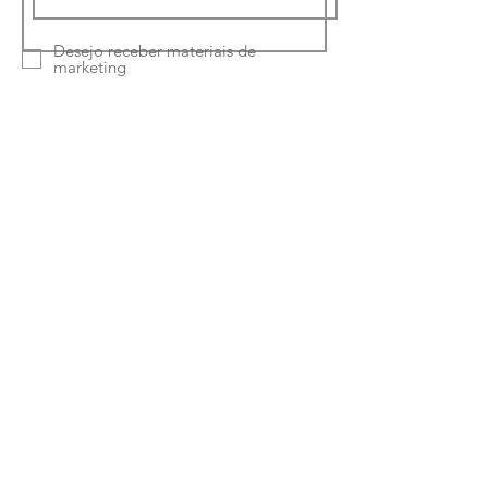
Desejo receber materiais de
marketing
Li e concordo com a
política de
privacidade
Enviar
Ruta Classe-Interiores
Unipessoal Lda
Rua Quinta Amarela
46 4050-489
Porto -
Portugal
Telefone:
224150964
|
933169694
Chamada para a rede fixa e móvel nacional
Email:
paulus.pereira@hotmail.com