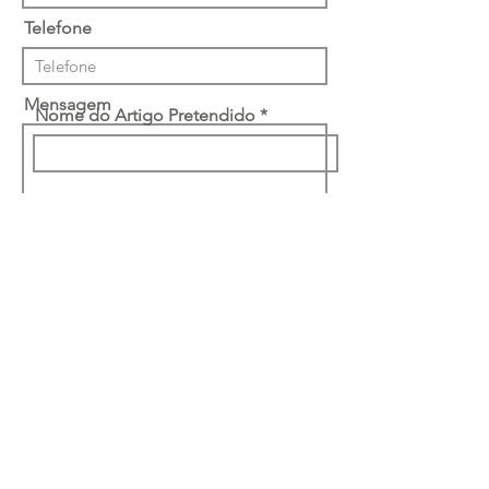
Telefone
Mensagem
Nome do Artigo Pretendido
Desejo receber materiais de
marketing
Li e concordo com a
política de
privacidade
Enviar
Ruta Classe-Interiores
Unipessoal Lda
Rua Quinta Amarela
46 4050-489
Porto -
Portugal