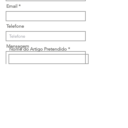
Email
Telefone
Mensagem
Nome do Artigo Pretendido
Desejo receber materiais de
marketing
Li e concordo com a
política de
privacidade
Enviar
Ruta Classe-Interiores