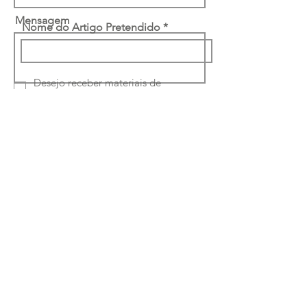
Mensagem
Nome do Artigo Pretendido
Desejo receber materiais de
marketing
Li e concordo com a
política de
privacidade
Enviar
Ruta Classe-Interiores
Unipessoal Lda
Rua Quinta Amarela
46 4050-489
Porto -
Portugal
Telefone:
224150964
|
933169694
Chamada para a rede fixa e móvel nacional
Email: