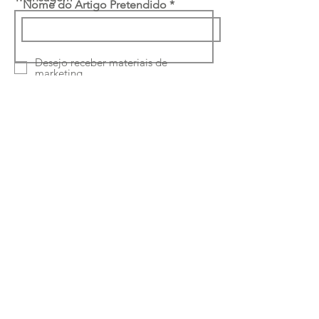
Nome do Artigo Pretendido
Desejo receber materiais de
marketing
Li e concordo com a
política de
privacidade
Enviar
Ruta Classe-Interiores
Unipessoal Lda
Rua Quinta Amarela
46 4050-489
Porto -
Portugal
Telefone:
224150964
|
933169694
Chamada para a rede fixa e móvel nacional
Email:
paulus.pereira@hotmail.com