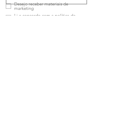
Desejo receber materiais de
marketing
Li e concordo com a
política de
privacidade
Enviar
Ruta Classe-Interiores
Unipessoal Lda
Rua Quinta Amarela
46 4050-489
Porto -
Portugal
Telefone:
224150964
|
933169694
Chamada para a rede fixa e móvel nacional
Email:
paulus.pereira@hotmail.com
Política de Privacidade
-
Política de Cookies