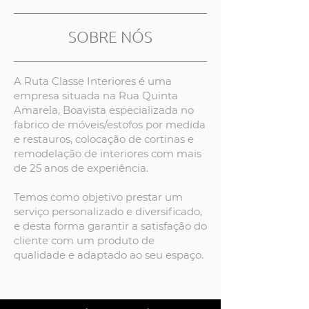
SOBRE NÓS
A Ruta Classe Interiores é uma
empresa situada na Rua Quinta
Amarela, Boavista especializada no
fabrico de móveis/estofos por medida
e restauros, colocação de cortinas e
remodelação de interiores com mais
de 25 anos de experiência.
Temos como objetivo prestar um
serviço personalizado e diversificado,
e desta forma garantir a satisfação do
cliente com um produto de
qualidade e adaptado ao seu espaço.